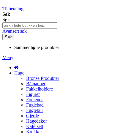
Til betaling
Søk
Søk
Avansert søk
Søk
Sammenligne produkter
Meny
Hage
Bronse Produkter
Bålpanner
Fakkelholdere
Figurer
Fontener
Fuglebad
Fuglebur
Gjerde
Hagedekor
Kafè-sett
Krukker