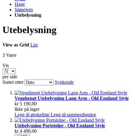
Hage
Støpejern
Utebelysning
Utebelysning
View as
Grid
List
3
Varer
Vis
per side
Sorter etter
Synkende
Vegghengt Utebelysning Lang Arm - Old England Style
kr 5 190,00
Ikke på lager
Legg til ønskeliste
Legg til sammenligning
Utebelysning Portstolpe - Old England Style
kr 4 490,00