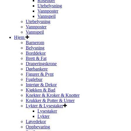
Rosebuer
Utebelysning
Vannposter
Vannspeil
Utebelysning
Vannposter
Vannspeil
Hjem
Barnerom
Belysning
Borddekor
Brett & Fat
Draperingskrone
Dørbankere
Figurer & Pynt
Fuglebur
Interiør & Dekor
Kjøkken & Bad
Knekter & Kroker & Knotter
Krukker & Potter & Urner
Lykter & Lysestaker
Lysestaker
Lykter
Løvedekor
Oppbevaring