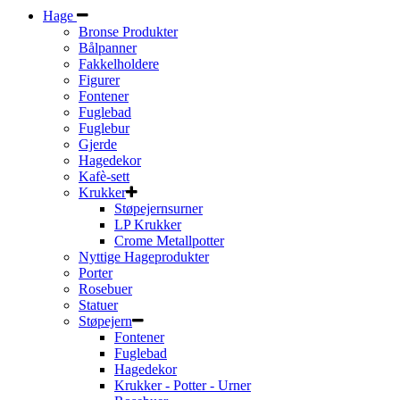
Hage
Bronse Produkter
Bålpanner
Fakkelholdere
Figurer
Fontener
Fuglebad
Fuglebur
Gjerde
Hagedekor
Kafè-sett
Krukker
Støpejernsurner
LP Krukker
Crome Metallpotter
Nyttige Hageprodukter
Porter
Rosebuer
Statuer
Støpejern
Fontener
Fuglebad
Hagedekor
Krukker - Potter - Urner