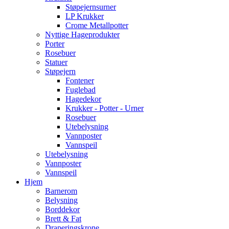
Støpejernsurner
LP Krukker
Crome Metallpotter
Nyttige Hageprodukter
Porter
Rosebuer
Statuer
Støpejern
Fontener
Fuglebad
Hagedekor
Krukker - Potter - Urner
Rosebuer
Utebelysning
Vannposter
Vannspeil
Utebelysning
Vannposter
Vannspeil
Hjem
Barnerom
Belysning
Borddekor
Brett & Fat
Draperingskrone