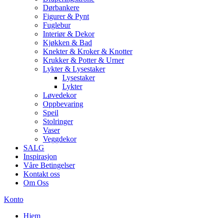
Dørbankere
Figurer & Pynt
Fuglebur
Interiør & Dekor
Kjøkken & Bad
Knekter & Kroker & Knotter
Krukker & Potter & Urner
Lykter & Lysestaker
Lysestaker
Lykter
Løvedekor
Oppbevaring
Speil
Stolringer
Vaser
Veggdekor
SALG
Inspirasjon
Våre Betingelser
Kontakt oss
Om Oss
Konto
Hjem