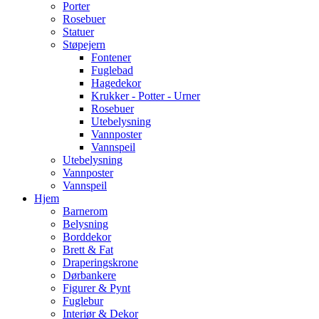
Porter
Rosebuer
Statuer
Støpejern
Fontener
Fuglebad
Hagedekor
Krukker - Potter - Urner
Rosebuer
Utebelysning
Vannposter
Vannspeil
Utebelysning
Vannposter
Vannspeil
Hjem
Barnerom
Belysning
Borddekor
Brett & Fat
Draperingskrone
Dørbankere
Figurer & Pynt
Fuglebur
Interiør & Dekor