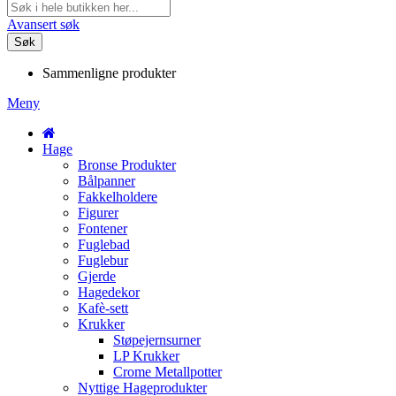
Avansert søk
Søk
Sammenligne produkter
Meny
Hage
Bronse Produkter
Bålpanner
Fakkelholdere
Figurer
Fontener
Fuglebad
Fuglebur
Gjerde
Hagedekor
Kafè-sett
Krukker
Støpejernsurner
LP Krukker
Crome Metallpotter
Nyttige Hageprodukter