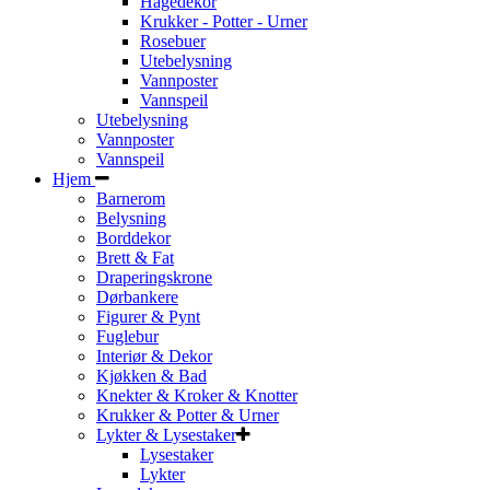
Hagedekor
Krukker - Potter - Urner
Rosebuer
Utebelysning
Vannposter
Vannspeil
Utebelysning
Vannposter
Vannspeil
Hjem
Barnerom
Belysning
Borddekor
Brett & Fat
Draperingskrone
Dørbankere
Figurer & Pynt
Fuglebur
Interiør & Dekor
Kjøkken & Bad
Knekter & Kroker & Knotter
Krukker & Potter & Urner
Lykter & Lysestaker
Lysestaker
Lykter