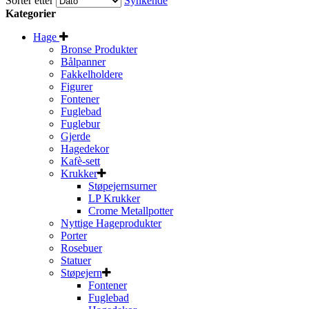
Sorter etter
Synkende
Kategorier
Hage
Bronse Produkter
Bålpanner
Fakkelholdere
Figurer
Fontener
Fuglebad
Fuglebur
Gjerde
Hagedekor
Kafè-sett
Krukker
Støpejernsurner
LP Krukker
Crome Metallpotter
Nyttige Hageprodukter
Porter
Rosebuer
Statuer
Støpejern
Fontener
Fuglebad