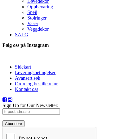
Løvedekor
Oppbevaring
Speil
Stolringer
Vaser
Veggdekor
SALG
Følg oss på Instagram
Sidekart
Leveringsbetingelser
Avansert søk
Ordre og bestille retur
Kontakt oss
Sign Up for Our Newsletter:
Abonnere