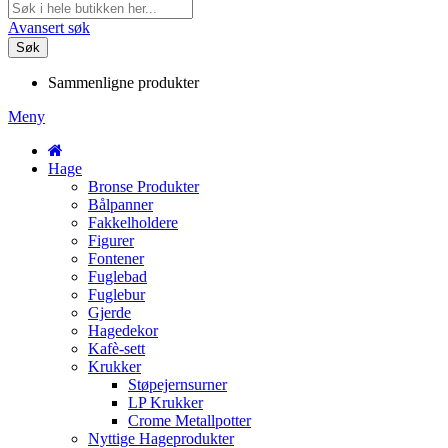
Avansert søk
Søk
Sammenligne produkter
Meny
Hage
Bronse Produkter
Bålpanner
Fakkelholdere
Figurer
Fontener
Fuglebad
Fuglebur
Gjerde
Hagedekor
Kafè-sett
Krukker
Støpejernsurner
LP Krukker
Crome Metallpotter
Nyttige Hageprodukter