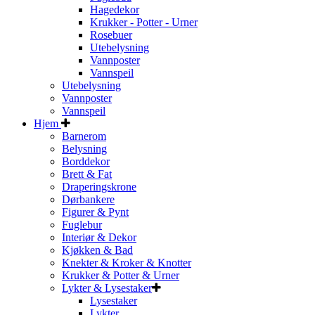
Hagedekor
Krukker - Potter - Urner
Rosebuer
Utebelysning
Vannposter
Vannspeil
Utebelysning
Vannposter
Vannspeil
Hjem
Barnerom
Belysning
Borddekor
Brett & Fat
Draperingskrone
Dørbankere
Figurer & Pynt
Fuglebur
Interiør & Dekor
Kjøkken & Bad
Knekter & Kroker & Knotter
Krukker & Potter & Urner
Lykter & Lysestaker
Lysestaker
Lykter