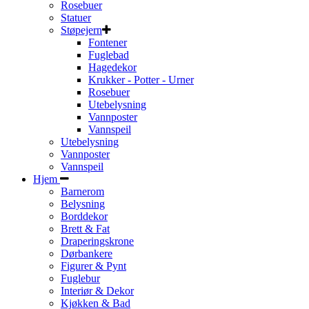
Rosebuer
Statuer
Støpejern
Fontener
Fuglebad
Hagedekor
Krukker - Potter - Urner
Rosebuer
Utebelysning
Vannposter
Vannspeil
Utebelysning
Vannposter
Vannspeil
Hjem
Barnerom
Belysning
Borddekor
Brett & Fat
Draperingskrone
Dørbankere
Figurer & Pynt
Fuglebur
Interiør & Dekor
Kjøkken & Bad