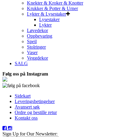
Knekter & Kroker & Knotter
Krukker & Potter & Urner
Lykter & Lysestaker
Lysestaker
Lykter
Løvedekor
Oppbevaring
Speil
Stolringer
Vaser
Veggdekor
SALG
Følg oss på Instagram
Sidekart
Leveringsbetingelser
Avansert søk
Ordre og bestille retur
Kontakt oss
Sign Up for Our Newsletter: