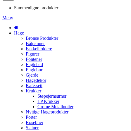
Sammenligne produkter
Meny
Hage
Bronse Produkter
Bålpanner
Fakkelholdere
Figurer
Fontener
Fuglebad
Fuglebur
Gjerde
Hagedekor
Kafè-sett
Krukker
Støpejernsurner
LP Krukker
Crome Metallpotter
Nyttige Hageprodukter
Porter
Rosebuer
Statuer