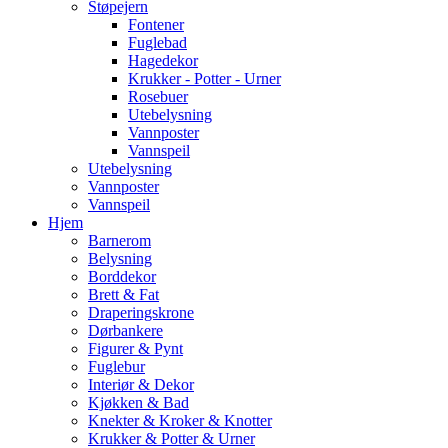
Støpejern
Fontener
Fuglebad
Hagedekor
Krukker - Potter - Urner
Rosebuer
Utebelysning
Vannposter
Vannspeil
Utebelysning
Vannposter
Vannspeil
Hjem
Barnerom
Belysning
Borddekor
Brett & Fat
Draperingskrone
Dørbankere
Figurer & Pynt
Fuglebur
Interiør & Dekor
Kjøkken & Bad
Knekter & Kroker & Knotter
Krukker & Potter & Urner