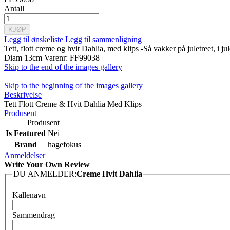
Antall
KJØP
Legg til ønskeliste
Legg til sammenligning
Tett, flott creme og hvit Dahlia, med klips -Så vakker på juletreet, i 
Diam 13cm Varenr: FF99038
Skip to the end of the images gallery
Skip to the beginning of the images gallery
Beskrivelse
Tett Flott Creme & Hvit Dahlia Med Klips
Produsent
Produsent
Is Featured
Nei
Brand
hagefokus
Anmeldelser
Write Your Own Review
DU ANMELDER:
Creme Hvit Dahlia
Kallenavn
Sammendrag