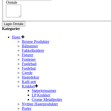
Omtale
Lagre Omtale
Kategorier
Hage
Bronse Produkter
Bålpanner
Fakkelholdere
Figurer
Fontener
Fuglebad
Fuglebur
Gjerde
Hagedekor
Kafè-sett
Krukker
Støpejernsurner
LP Krukker
Crome Metallpotter
Nyttige Hageprodukter
Porter