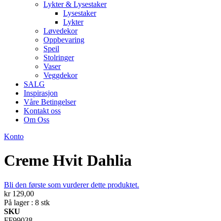
Lykter & Lysestaker
Lysestaker
Lykter
Løvedekor
Oppbevaring
Speil
Stolringer
Vaser
Veggdekor
SALG
Inspirasjon
Våre Betingelser
Kontakt oss
Om Oss
Konto
Creme Hvit Dahlia
Bli den første som vurderer dette produktet.
kr 129,00
På lager : 8 stk
SKU
FF99038