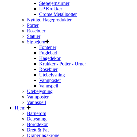
Støpejernsurner
LP Krukker
Crome Metallpotter
Nyttige Hageprodukter
Porter
Rosebuer
Statuer
Støpejern
Fontener
Fuglebad
Hagedekor
Krukker - Potter - Urner
Rosebuer
Utebelysning
Vannposter
Vannspeil
Utebelysning
Vannposter
Vannspeil
Hjem
Barnerom
Belysning
Borddekor
Brett & Fat
Draperingskrone