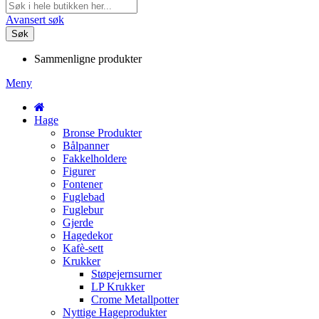
Avansert søk
Søk
Sammenligne produkter
Meny
Hage
Bronse Produkter
Bålpanner
Fakkelholdere
Figurer
Fontener
Fuglebad
Fuglebur
Gjerde
Hagedekor
Kafè-sett
Krukker
Støpejernsurner
LP Krukker
Crome Metallpotter
Nyttige Hageprodukter