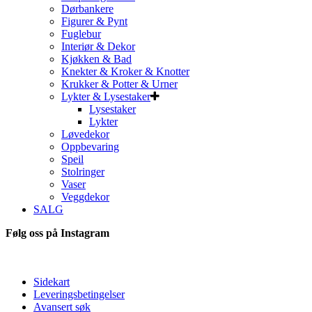
Dørbankere
Figurer & Pynt
Fuglebur
Interiør & Dekor
Kjøkken & Bad
Knekter & Kroker & Knotter
Krukker & Potter & Urner
Lykter & Lysestaker
Lysestaker
Lykter
Løvedekor
Oppbevaring
Speil
Stolringer
Vaser
Veggdekor
SALG
Følg oss på Instagram
Sidekart
Leveringsbetingelser
Avansert søk