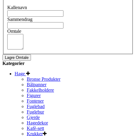
Kallenavn
Sammendrag
Omtale
Lagre Omtale
Kategorier
Hage
Bronse Produkter
Bålpanner
Fakkelholdere
Figurer
Fontener
Fuglebad
Fuglebur
Gjerde
Hagedekor
Kafè-sett
Krukker