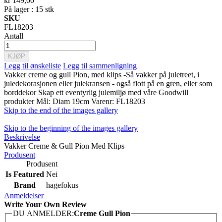
kr 149,00
På lager : 15 stk
SKU
FL18203
Antall
KJØP
Legg til ønskeliste
Legg til sammenligning
Vakker creme og gull Pion, med klips -Så vakker på juletreet, i
juledekorasjonen eller julekransen - også flott på en gren, eller som
borddekor Skap ett eventyrlig julemiljø med våre Goodwill
produkter Mål: Diam 19cm Varenr: FL18203
Skip to the end of the images gallery
Skip to the beginning of the images gallery
Beskrivelse
Vakker Creme & Gull Pion Med Klips
Produsent
Produsent
Is Featured
Nei
Brand
hagefokus
Anmeldelser
Write Your Own Review
DU ANMELDER:
Creme Gull Pion