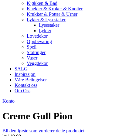
Kjøkken & Bad
Knekter & Kroker & Knotter
Krukker & Potter & Urner
Lykter & Lysestaker
Lysestaker
Lykter
Løvedekor
Oppbevaring
Speil
Stolringer
Vaser
Veggdekor
SALG
Inspirasjon
Våre Betingelser
Kontakt oss
Om Oss
Konto
Creme Gull Pion
Bli den første som vurderer dette produktet.