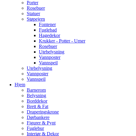
Porter
Rosebuer
Statuer
Støpejern
Fontener
Fuglebad
Hagedekor
Krukker - Potter - Urner
Rosebuer
Utebelysning
Vannposter
Vannspeil
Utebelysning
Vannposter
Vannspeil
Hjem
Barnerom
Belysning
Borddekor
Brett & Fat
Draperingskrone
Dørbankere
Figurer & Pynt
Fuglebur
Interiør & Dekor